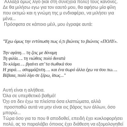
΄Αλλαξα όμως λίγο (και στη συνέχεια πολύ) τους κανόνες.
Δε θα μιλήσω εγω για τον εαυτό μου, θα αφήσω μία φίλη
που εκτιμώ και η γνώμη της μ ενδιαφέρει, να μιλήσει για
μένα...
Πρόσφατα σε κάποιο μέιλ, μου έγραψε αυτά:
"Έχω όμως την εντύπωση πως ό,τι βιώνεις το βιώνεις «ΠΟΛΥ».
Την αγάπη… τη ζεις με δύναμη
Τη φιλία…. τη νιώθεις πολύ δυνατά
Το κλάμα…. βγαίνει απ’ τα σωθικά σου
Η χαρά…. ασυμμάζευτη…. και ένα σωρό άλλα έχω να σου πω….
Βέβαια, πολύ λίγο σε ξέρω, ίσως..."
Αυτή είναι η αλήθεια.
Όλα σε υπερθετικό βαθμό!
Όχι οτι δεν έχω τα πλείστα όσα ελαττώματα, αλλά
προσπαθώ αυτά να μην είναι εις βάρος των άλλων, όσο
μπορώ...
Τώρα όσο για το που θ αποδοθεί, επειδή έχει κυκλοφορήσει
πολύ, ας το παραλάβει όποιος έχει διάθεση να εξομολογηθεί