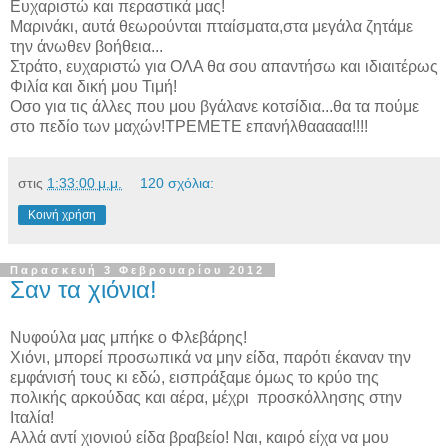
Ευχαριστώ και περαστικά μας!
Μαρινάκι, αυτά θεωρούνται πταίσματα,στα μεγάλα ζητάμε
την άνωθεν βοήθεια...
Στράτο, ευχαριστώ για ΟΛΑ θα σου απαντήσω και ιδιαιτέρως
Φιλία και δική μου Τιμή!
Οσο για τις άλλες που μου βγάλανε κοτσίδια...θα τα πούμε
στο πεδίο των μαχών!ΤΡΕΜΕΤΕ επανήλθααααα!!!!
στις
1:33:00 μ.μ.
120 σχόλια:
Κοινή χρήση
Παρασκευή 3 Φεβρουαρίου 2012
Σαν τα χιόνια!
Νυφούλα μας μπήκε ο Φλεβάρης!
Χιόνι, μπορεί προσωπικά να μην είδα, παρότι έκαναν την
εμφάνισή τους κι εδώ, εισπράξαμε όμως το κρύο της
πολικής αρκούδας και αέρα, μέχρι προσκόλλησης στην
Ιταλία!
Αλλά αντί χιονιού είδα βραβείο! Ναι, καιρό είχα να μου