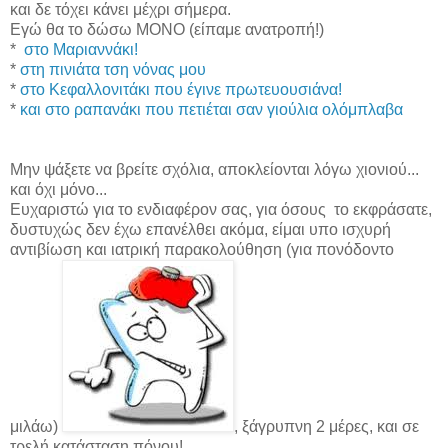
και δε τόχει κάνει μέχρι σήμερα.
Εγώ θα το δώσω ΜΟΝΟ (είπαμε ανατροπή!)
*
στο Μαριαννάκι!
*
στη πινιάτα τση νόνας μου
*
στο Κεφαλλονιτάκι που έγινε πρωτευουσιάνα!
*
και στο ραπανάκι που πετιέται σαν γιούλια ολόμπλαβα
Μην ψάξετε να βρείτε σχόλια, αποκλείονται λόγω χιονιού...
και όχι μόνο...
Ευχαριστώ για το ενδιαφέρον σας, για όσους το εκφράσατε,
δυστυχώς δεν έχω επανέλθει ακόμα, είμαι υπο ισχυρή
αντιβίωση και ιατρική παρακολούθηση (για πονόδοντο
μιλάω)
, ξάγρυπνη 2 μέρες, και σε
τρελή κατάσταση πόνου!